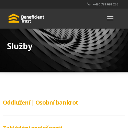
+420 728 698 236
Toggle
navigati
Služby
Oddlužení | Osobní bankrot
Zakládání společností